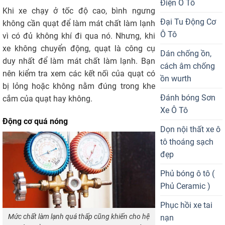
Điện Ô Tô
Khi xe chạy ở tốc độ cao, bình ngưng
Đại Tu Động Cơ
không cần quạt để làm mát chất làm lạnh
Ô Tô
vì có đủ không khí đi qua nó. Nhưng, khi
xe không chuyển động, quạt là công cụ
Dán chống ồn,
duy nhất để làm mát chất làm lạnh. Bạn
cách âm chống
nên kiểm tra xem các kết nối của quạt có
ồn wurth
bị lỏng hoặc không nằm đúng trong khe
Đánh bóng Sơn
cắm của quạt hay không.
Xe Ô Tô
Động cơ quá nóng
Dọn nội thất xe ô
tô thoáng sạch
đẹp
Phủ bóng ô tô (
Phủ Ceramic )
Phục hồi xe tai
Mức chất làm lạnh quá thấp cũng khiến cho hệ
nạn