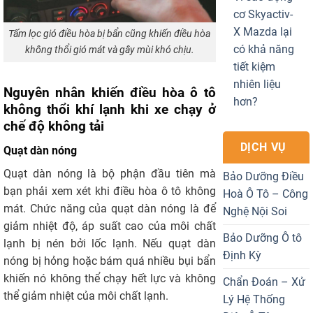
cơ Skyactiv-
X Mazda lại
Tấm lọc gió điều hòa bị bẩn cũng khiến điều hòa
có khả năng
không thổi gió mát và gây mùi khó chịu.
tiết kiệm
nhiên liệu
Nguyên nhân khiến điều hòa ô tô
hơn?
không thổi khí lạnh khi xe chạy ở
chế độ không tải
DỊCH VỤ
Quạt dàn nóng
Quạt dàn nóng là bộ phận đầu tiên mà
Bảo Dưỡng Điều
bạn phải xem xét khi điều hòa ô tô không
Hoà Ô Tô – Công
mát. Chức năng của quạt dàn nóng là để
Nghệ Nội Soi
giảm nhiệt độ, áp suất cao của môi chất
Bảo Dưỡng Ô tô
lạnh bị nén bởi lốc lạnh. Nếu quạt dàn
Định Kỳ
nóng bị hỏng hoặc bám quá nhiều bụi bẩn
khiến nó không thể chạy hết lực và không
Chẩn Đoán – Xử
thể giảm nhiệt của môi chất lạnh.
Lý Hệ Thống