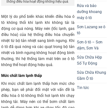
thống điều hòa hoạt động không hiệu quả.
Rửa và bảo
dưỡng khoang
Một lý do phổ biến khác khiến điều hòa ô
máy ô tô
tô không thổi khí lạnh khi không tải là
Sơn Lazang xe ô
động cơ quá nóng. Máy nén (lốc lạnh, gas
tô
điều hòa) của hệ thống điều hòa chuyển
nhiệt từ bộ tản nhiệt sang bình ngưng. Khi
Sơn ô tô – Sơn
ô tô đã quá nóng và các quạt trong bộ tản
dặm, Sơn Vá
nhiệt và bình ngưng không hoạt động bình
Sửa Chữa Hộp
thường, thì hệ thống làm mát trên xe ô tô
Số Tự Động
không thể hoạt động hiệu quả.
Sửa Chữa Khung
Mức chất làm lạnh thấp
Gầm Ô tô
Khi mức chất làm lạnh thấp hơn mức cho
Tin tức
phép, bạn sẽ phải đối mặt với vấn đề là
điều hòa ô tô không thổi hơi lạnh khi chạy
không tải. Máy nén có thể bơm chất làm
lạnh dễ dàng hơn khi xe chạy tốc độ cao