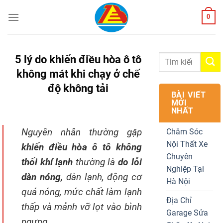
Skip
0
to
content
5 lý do khiến điều hòa ô tô
không mát khi chạy ở chế
độ không tải
BÀI VIẾT
MỚI
NHẤT
Nguyên nhân thường gặp
Chăm Sóc
Nội Thất Xe
khiến điều hòa ô tô không
Chuyên
thổi khí lạnh
thường là
do lỗi
Nghiệp Tại
dàn nóng,
dàn lạnh, động cơ
Hà Nội
quá nóng, mức chất làm lạnh
Địa Chỉ
thấp và mảnh vỡ lọt vào bình
Garage Sửa
ngưng…