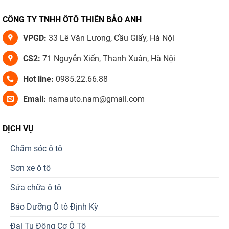
CÔNG TY TNHH ÔTÔ THIÊN BẢO ANH
VPGD:
33 Lê Văn Lương, Cầu Giấy, Hà Nội
CS2:
71 Nguyễn Xiển, Thanh Xuân, Hà Nội
Hot line:
0985.22.66.88
Email:
namauto.nam@gmail.com
DỊCH VỤ
Chăm sóc ô tô
Sơn xe ô tô
Sửa chữa ô tô
Bảo Dưỡng Ô tô Định Kỳ
Đại Tu Động Cơ Ô Tô