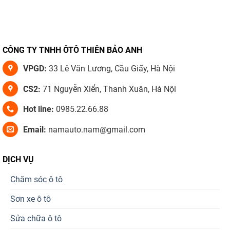
CÔNG TY TNHH ÔTÔ THIÊN BẢO ANH
VPGD:
33 Lê Văn Lương, Cầu Giấy, Hà Nội
CS2:
71 Nguyễn Xiển, Thanh Xuân, Hà Nội
Hot line:
0985.22.66.88
Email:
namauto.nam@gmail.com
DỊCH VỤ
Chăm sóc ô tô
Sơn xe ô tô
Sửa chữa ô tô