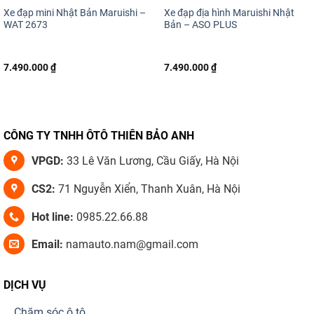
Xe đạp mini Nhật Bản Maruishi –
Xe đạp địa hình Maruishi Nhật
WAT 2673
Bản – ASO PLUS
7.490.000
₫
7.490.000
₫
CÔNG TY TNHH ÔTÔ THIÊN BẢO ANH
VPGD:
33 Lê Văn Lương, Cầu Giấy, Hà Nội
CS2:
71 Nguyễn Xiển, Thanh Xuân, Hà Nội
Hot line:
0985.22.66.88
Email:
namauto.nam@gmail.com
DỊCH VỤ
Chăm sóc ô tô